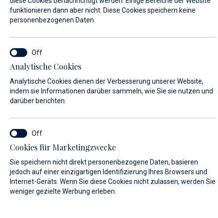
diese Cookies benachrichtigt werden. Einige Bereiche der Website
funktionieren dann aber nicht. Diese Cookies speichern keine
personenbezogenen Daten.
VORNAME*
Analytische Cookies
NACHNAME*
Analytische Cookies dienen der Verbesserung unserer Website,
indem sie Informationen darüber sammeln, wie Sie sie nutzen und
darüber berichten.
E-MAIL*
Cookies für Marketingzwecke
Sie speichern nicht direkt personenbezogene Daten, basieren
LAND:
jedoch auf einer einzigartigen Identifizierung Ihres Browsers und
Internet-Geräts. Wenn Sie diese Cookies nicht zulassen, werden Sie
weniger gezielte Werbung erleben.
Algeria (+213)