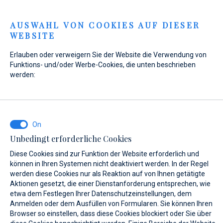
Menu
AUSWAHL VON COOKIES AUF DIESER
WEBSITE
Home
Kontakt
Anfrage senden
Erlauben oder verweigern Sie der Website die Verwendung von
Anfrage senden
Funktions- und/oder Werbe-Cookies, die unten beschrieben
werden:
WAS INTERESSIERT SIE?
Unbedingt erforderliche Cookies
Verkauf
Diese Cookies sind zur Funktion der Website erforderlich und
können in Ihren Systemen nicht deaktiviert werden. In der Regel
werden diese Cookies nur als Reaktion auf von Ihnen getätigte
Aktionen gesetzt, die einer Dienstanforderung entsprechen, wie
etwa dem Festlegen Ihrer Datenschutzeinstellungen, dem
BOOT NAME (WENN SIE DEN GENAUEN NAMEN DES BOOTES NICHT
KENNEN, GEBEN SIE EINEN BELIEBIGEN NAMEN EIN.)*
Anmelden oder dem Ausfüllen von Formularen. Sie können Ihren
Browser so einstellen, dass diese Cookies blockiert oder Sie über