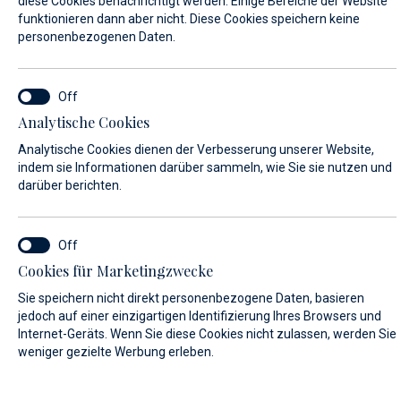
diese Cookies benachrichtigt werden. Einige Bereiche der Website
funktionieren dann aber nicht. Diese Cookies speichern keine
personenbezogenen Daten.
VORNAME*
Analytische Cookies
NACHNAME*
Analytische Cookies dienen der Verbesserung unserer Website,
indem sie Informationen darüber sammeln, wie Sie sie nutzen und
darüber berichten.
E-MAIL*
Cookies für Marketingzwecke
Sie speichern nicht direkt personenbezogene Daten, basieren
LAND:
jedoch auf einer einzigartigen Identifizierung Ihres Browsers und
Internet-Geräts. Wenn Sie diese Cookies nicht zulassen, werden Sie
weniger gezielte Werbung erleben.
Algeria (+213)