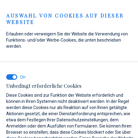
Menu
AUSWAHL VON COOKIES AUF DIESER
WEBSITE
Home
Kontakt
Anfrage senden
Erlauben oder verweigern Sie der Website die Verwendung von
Anfrage senden
Funktions- und/oder Werbe-Cookies, die unten beschrieben
werden:
WAS INTERESSIERT SIE?
Unbedingt erforderliche Cookies
Verkauf
Diese Cookies sind zur Funktion der Website erforderlich und
können in Ihren Systemen nicht deaktiviert werden. In der Regel
werden diese Cookies nur als Reaktion auf von Ihnen getätigte
Aktionen gesetzt, die einer Dienstanforderung entsprechen, wie
etwa dem Festlegen Ihrer Datenschutzeinstellungen, dem
BOOT NAME (WENN SIE DEN GENAUEN NAMEN DES BOOTES NICHT
KENNEN, GEBEN SIE EINEN BELIEBIGEN NAMEN EIN.)*
Anmelden oder dem Ausfüllen von Formularen. Sie können Ihren
Browser so einstellen, dass diese Cookies blockiert oder Sie über