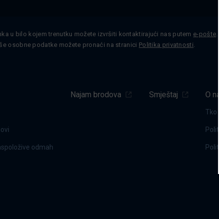
nka u bilo kojem trenutku možete izvršiti kontaktirajući nas putem
e-pošte
še osobne podatke možete pronaći na stranici
Politika privatnosti
.
Najam brodova
Smještaj
O n
Tko
dovi
Poli
raspoložive odmah
Poli