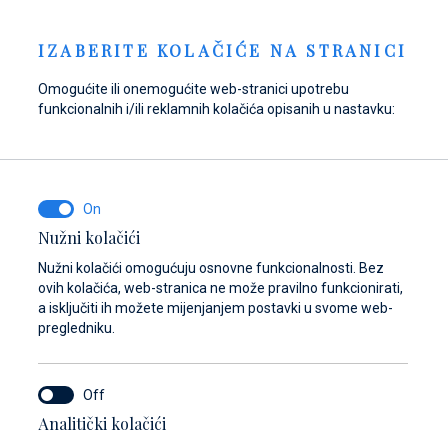
Pošaljite upit
NOVOSTI
HR
IZABERITE KOLAČIĆE NA STRANICI
Omogućite ili onemogućite web-stranici upotrebu
funkcionalnih i/ili reklamnih kolačića opisanih u nastavku:
Opskrbite se gorivom
Pronađite dijelove,
Dayboat & Ribs
u Marini Baotić!
pribor i opremu za
Center
svoje plovilo
Saznajte više
Saznajte više
Nužni kolačići
Saznajte više
Nužni kolačići omogućuju osnovne funkcionalnosti. Bez
ovih kolačića, web-stranica ne može pravilno funkcionirati,
a isključiti ih možete mijenjanjem postavki u svome web-
pregledniku.
Analitički kolačići