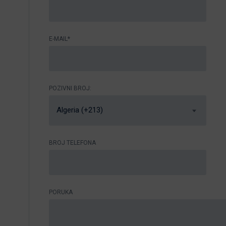
E-MAIL*
POZIVNI BROJ:
Algeria (+213)
BROJ TELEFONA
PORUKA