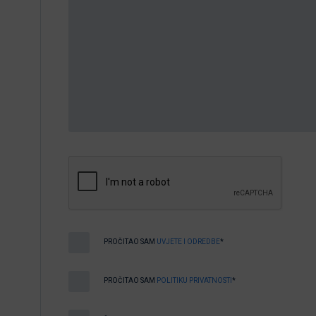
PROČITAO SAM
UVJETE I ODREDBE
*
PROČITAO SAM
POLITIKU PRIVATNOSTI
*