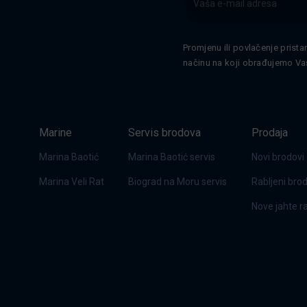
Promjenu ili povlačenje prista
načinu na koji obrađujemo Va
Marine
Servis brodova
Prodaja
Marina Baotić
Marina Baotić servis
Novi brodovi
Marina Veli Rat
Biograd na Moru servis
Rabljeni bro
Nove jahte 