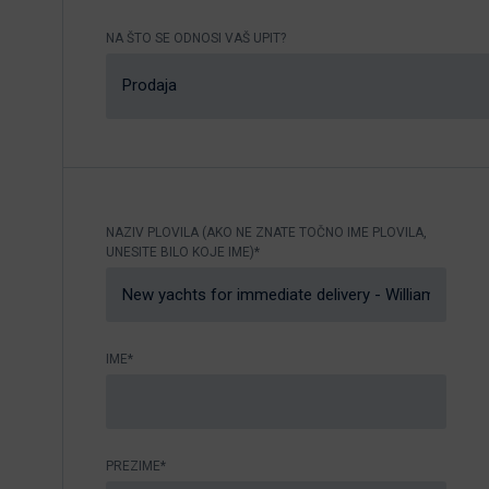
Nikhen Yachts
Vez 2.0
NA ŠTO SE ODNOSI VAŠ UPIT?
Williams Jet
Web trgovina
Prodaja
Tenders
Pošaljite upit
SUR Marine
3d Tender
Pošaljite upit
NAZIV PLOVILA (AKO NE ZNATE TOČNO IME PLOVILA,
UNESITE BILO KOJE IME)*
IME*
PREZIME*