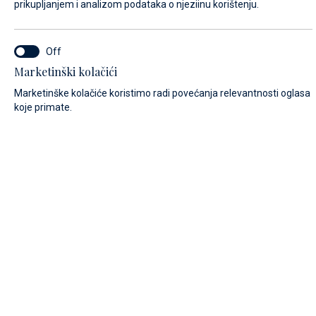
prikupljanjem i analizom podataka o njeziinu korištenju.
IME*
Marketinški kolačići
Marketinške kolačiće koristimo radi povećanja relevantnosti oglasa
koje primate.
PREZIME*
E-MAIL*
POZIVNI BROJ:
Algeria (+213)