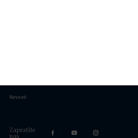
Najam brodova
Smještaj
O nama
Kontakt
Karijere
Novosti
Zapratite
nas