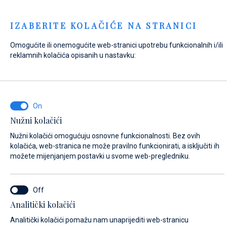
Menu
IZABERITE KOLAČIĆE NA STRANICI
Omogućite ili onemogućite web-stranici upotrebu funkcionalnih i/ili
Home
Kontakt
Pošaljite upit
reklamnih kolačića opisanih u nastavku:
Pošaljite upit
Nužni kolačići
NA ŠTO SE ODNOSI VAŠ UPIT?
Nužni kolačići omogućuju osnovne funkcionalnosti. Bez ovih
Prodaja
kolačića, web-stranica ne može pravilno funkcionirati, a isključiti ih
možete mijenjanjem postavki u svome web-pregledniku.
NAZIV PLOVILA (AKO NE ZNATE TOČNO IME PLOVILA, UNESITE BILO KOJE
Analitički kolačići
IME)*
Analitički kolačići pomažu nam unaprijediti web-stranicu