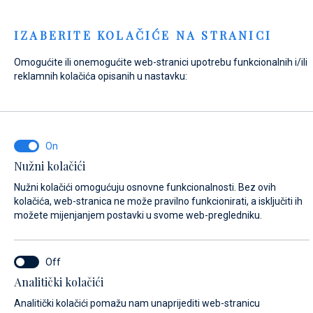
Menu
IZABERITE KOLAČIĆE NA STRANICI
Omogućite ili onemogućite web-stranici upotrebu funkcionalnih i/ili
Home
Kontakt
Pošaljite upit
reklamnih kolačića opisanih u nastavku:
Pošaljite upit
Nužni kolačići
NA ŠTO SE ODNOSI VAŠ UPIT?
Nužni kolačići omogućuju osnovne funkcionalnosti. Bez ovih
Prodaja
kolačića, web-stranica ne može pravilno funkcionirati, a isključiti ih
možete mijenjanjem postavki u svome web-pregledniku.
NAZIV PLOVILA (AKO NE ZNATE TOČNO IME PLOVILA, UNESITE BILO KOJE
Analitički kolačići
IME)*
Analitički kolačići pomažu nam unaprijediti web-stranicu