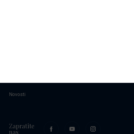
Najam brodova
Smještaj
O nama
Kontakt
Karijere
Novosti
Zapratite
nas