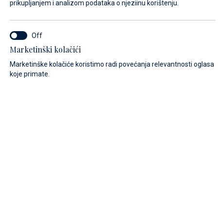
prikupljanjem i analizom podataka o njeziinu korištenju.
IME*
Marketinški kolačići
Marketinške kolačiće koristimo radi povećanja relevantnosti oglasa
koje primate.
PREZIME*
E-MAIL*
POZIVNI BROJ:
Algeria (+213)