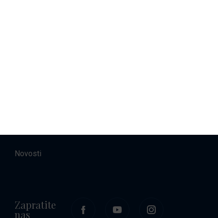
Najam brodova
Smještaj
O nama
Kontakt
Karijere
Novosti
Zapratite
nas