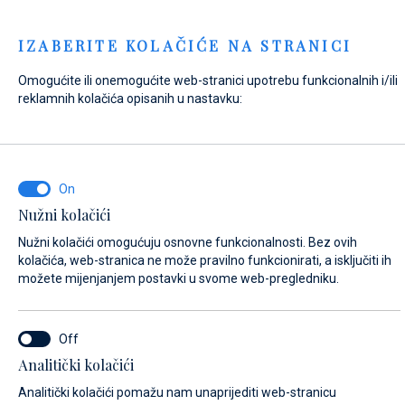
Menu
IZABERITE KOLAČIĆE NA STRANICI
Omogućite ili onemogućite web-stranici upotrebu funkcionalnih i/ili
Home
Kontakt
Pošaljite upit
reklamnih kolačića opisanih u nastavku:
Pošaljite upit
Nužni kolačići
NA ŠTO SE ODNOSI VAŠ UPIT?
Nužni kolačići omogućuju osnovne funkcionalnosti. Bez ovih
Prodaja
kolačića, web-stranica ne može pravilno funkcionirati, a isključiti ih
možete mijenjanjem postavki u svome web-pregledniku.
NAZIV PLOVILA (AKO NE ZNATE TOČNO IME PLOVILA, UNESITE BILO KOJE
Analitički kolačići
IME)*
Analitički kolačići pomažu nam unaprijediti web-stranicu