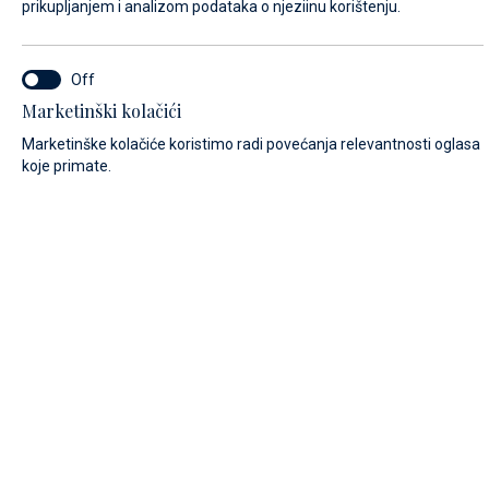
prikupljanjem i analizom podataka o njeziinu korištenju.
IME*
Marketinški kolačići
Marketinške kolačiće koristimo radi povećanja relevantnosti oglasa
koje primate.
PREZIME*
E-MAIL*
POZIVNI BROJ:
Algeria (+213)