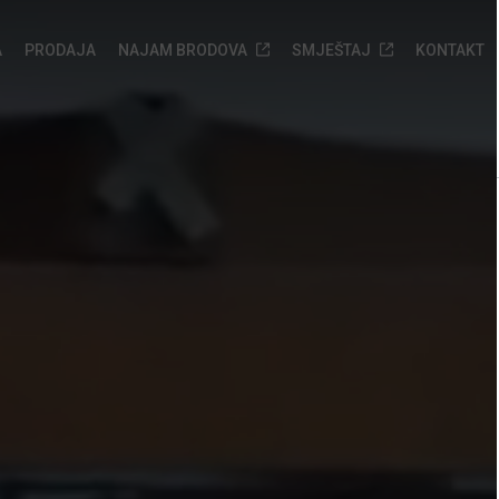
A
PRODAJA
NAJAM BRODOVA
SMJEŠTAJ
KONTAKT
Rabljeni
Marina Veli Rat
Biograd na Moru servis
Nove jahte raspoložive
brodovi
odmah
O nama
Pošaljite upit
Motorni brodovi
Nove jahte raspoložive
Usluge
odmah
Katamarani
Galerija
Pošaljite upit
Jedrilice
Lokacija
Pošaljite upit
Česta pitanja
Sidrišta
Pošaljite upit