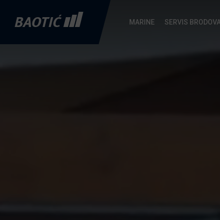
MARINE
SERVIS BRODOV
Marina Baotić
Marina Baotić servis
Novi
brodovi
O nama
Trgovina nautičkom opremom
Absolute
Usluge
Pošaljite upit
Axopar
Galerija
De Antonio
Lokacija
Yachts
Česta pitanja
Fountaine Pajot
Benzinska postaja
Gommoni BSC
Trgovina nautičkom opremom
Maxima
Ekologija