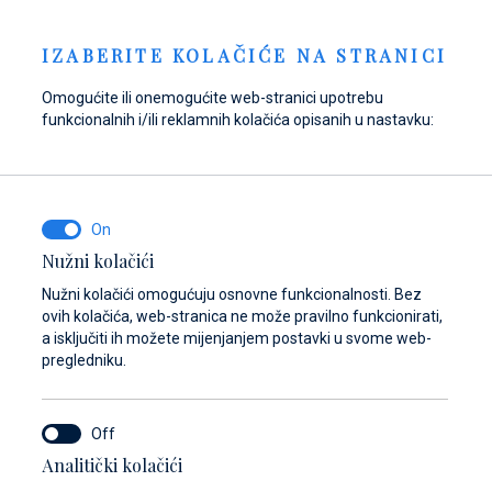
Pošaljite upit
NOVOSTI
HR
IZABERITE KOLAČIĆE NA STRANICI
Omogućite ili onemogućite web-stranici upotrebu
funkcionalnih i/ili reklamnih kolačića opisanih u nastavku:
Opskrbite se gorivom
Pronađite dijelove,
Dayboat & Ribs
u Marini Baotić!
pribor i opremu za
Center
svoje plovilo
Saznajte više
Saznajte više
Nužni kolačići
Saznajte više
Nužni kolačići omogućuju osnovne funkcionalnosti. Bez
ovih kolačića, web-stranica ne može pravilno funkcionirati,
a isključiti ih možete mijenjanjem postavki u svome web-
pregledniku.
Analitički kolačići