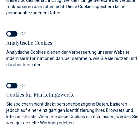
diese Cookies benachrichtigt werden. Einige Bereiche der Website
funktionieren dann aber nicht. Diese Cookies speichern keine
personenbezogenen Daten.
VORNAME*
Analytische Cookies
NACHNAME*
Analytische Cookies dienen der Verbesserung unserer Website,
indem sie Informationen darüber sammeln, wie Sie sie nutzen und
darüber berichten.
E-MAIL*
Cookies für Marketingzwecke
Sie speichern nicht direkt personenbezogene Daten, basieren
LAND:
jedoch auf einer einzigartigen Identifizierung Ihres Browsers und
Internet-Geräts. Wenn Sie diese Cookies nicht zulassen, werden Sie
weniger gezielte Werbung erleben.
Algeria (+213)