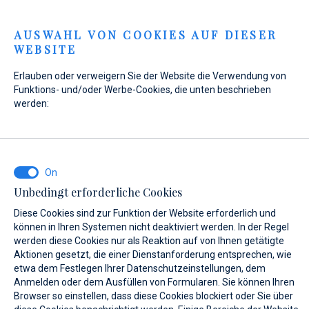
Menu
AUSWAHL VON COOKIES AUF DIESER
WEBSITE
Home
Kontakt
Anfrage senden
Erlauben oder verweigern Sie der Website die Verwendung von
Anfrage senden
Funktions- und/oder Werbe-Cookies, die unten beschrieben
werden:
WAS INTERESSIERT SIE?
Unbedingt erforderliche Cookies
Verkauf
Diese Cookies sind zur Funktion der Website erforderlich und
können in Ihren Systemen nicht deaktiviert werden. In der Regel
werden diese Cookies nur als Reaktion auf von Ihnen getätigte
Aktionen gesetzt, die einer Dienstanforderung entsprechen, wie
etwa dem Festlegen Ihrer Datenschutzeinstellungen, dem
BOOT NAME (WENN SIE DEN GENAUEN NAMEN DES BOOTES NICHT
KENNEN, GEBEN SIE EINEN BELIEBIGEN NAMEN EIN.)*
Anmelden oder dem Ausfüllen von Formularen. Sie können Ihren
Browser so einstellen, dass diese Cookies blockiert oder Sie über