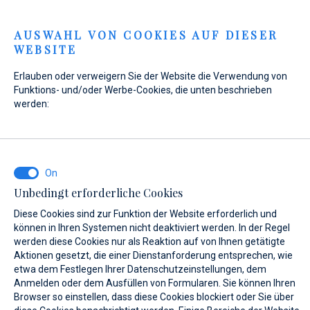
Menu
AUSWAHL VON COOKIES AUF DIESER
WEBSITE
Home
Kontakt
Anfrage senden
Erlauben oder verweigern Sie der Website die Verwendung von
Anfrage senden
Funktions- und/oder Werbe-Cookies, die unten beschrieben
werden:
WAS INTERESSIERT SIE?
Unbedingt erforderliche Cookies
Verkauf
Diese Cookies sind zur Funktion der Website erforderlich und
können in Ihren Systemen nicht deaktiviert werden. In der Regel
werden diese Cookies nur als Reaktion auf von Ihnen getätigte
Aktionen gesetzt, die einer Dienstanforderung entsprechen, wie
etwa dem Festlegen Ihrer Datenschutzeinstellungen, dem
BOOT NAME (WENN SIE DEN GENAUEN NAMEN DES BOOTES NICHT
KENNEN, GEBEN SIE EINEN BELIEBIGEN NAMEN EIN.)*
Anmelden oder dem Ausfüllen von Formularen. Sie können Ihren
Browser so einstellen, dass diese Cookies blockiert oder Sie über