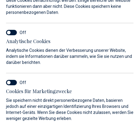
diese Cookies benachrichtigt werden. Einige Bereiche der Website
funktionieren dann aber nicht. Diese Cookies speichern keine
personenbezogenen Daten.
VORNAME*
Analytische Cookies
NACHNAME*
Analytische Cookies dienen der Verbesserung unserer Website,
indem sie Informationen darüber sammeln, wie Sie sie nutzen und
darüber berichten.
E-MAIL*
Cookies für Marketingzwecke
Sie speichern nicht direkt personenbezogene Daten, basieren
LAND:
jedoch auf einer einzigartigen Identifizierung Ihres Browsers und
Internet-Geräts. Wenn Sie diese Cookies nicht zulassen, werden Sie
weniger gezielte Werbung erleben.
Algeria (+213)