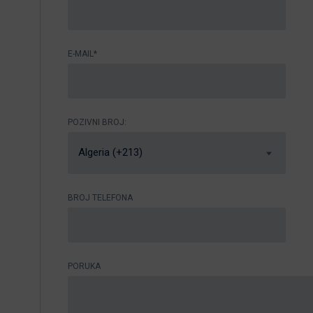
E-MAIL*
POZIVNI BROJ:
Algeria (+213)
BROJ TELEFONA
PORUKA