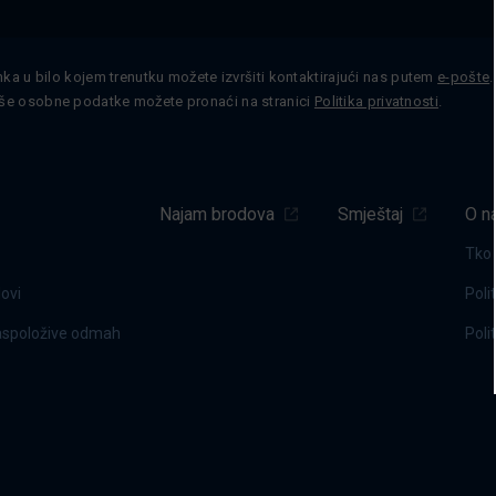
nka u bilo kojem trenutku možete izvršiti kontaktirajući nas putem
e-pošte
še osobne podatke možete pronaći na stranici
Politika privatnosti
.
Najam brodova
Smještaj
O n
Tko
dovi
Poli
raspoložive odmah
Poli