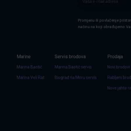
Promjenu ili povlačenje prista
načinu na koji obrađujemo Va
Marine
Servis brodova
Prodaja
Marina Baotić
Marina Baotić servis
Novi brodovi
Marina Veli Rat
Biograd na Moru servis
Rabljeni bro
Nove jahte 