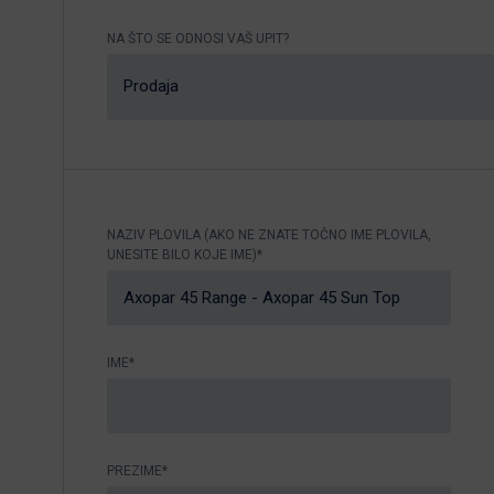
Nikhen Yachts
Vez 2.0
NA ŠTO SE ODNOSI VAŠ UPIT?
Williams Jet
Web trgovina
Prodaja
Tenders
Pošaljite upit
SUR Marine
3d Tender
Pošaljite upit
NAZIV PLOVILA (AKO NE ZNATE TOČNO IME PLOVILA,
UNESITE BILO KOJE IME)*
IME*
PREZIME*