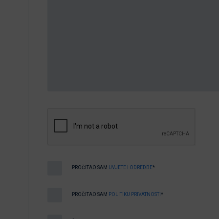
PROČITAO SAM
UVJETE I ODREDBE
*
PROČITAO SAM
POLITIKU PRIVATNOSTI
*