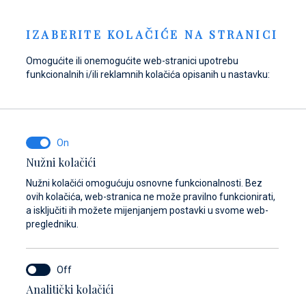
Pošaljite upit
NOVOSTI
HR
IZABERITE KOLAČIĆE NA STRANICI
Omogućite ili onemogućite web-stranici upotrebu
funkcionalnih i/ili reklamnih kolačića opisanih u nastavku:
Opskrbite se gorivom
Pronađite dijelove,
Dayboat & Ribs
u Marini Baotić!
pribor i opremu za
Center
svoje plovilo
Saznajte više
Saznajte više
Nužni kolačići
Saznajte više
Nužni kolačići omogućuju osnovne funkcionalnosti. Bez
ovih kolačića, web-stranica ne može pravilno funkcionirati,
a isključiti ih možete mijenjanjem postavki u svome web-
pregledniku.
Analitički kolačići