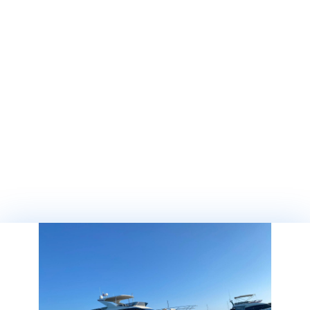
Стоимость
350.000 €
НДС включен
Детально
Послать запрос