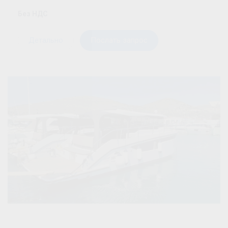
Без НДС
Детально
Послать запрос