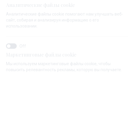
Аналитические файлы cookie
необходимые для тщательного
Аналитические файлы cookie помогают нам улучшать веб-
исследования морских маршрутов.
сайт, собирая и анализируя информацию о его
использовании.
Их универсальность делает их отличным выбором,
если у вас насыщенный маршрут с множеством
остановок, которые вы хотели бы спланировать
Маркетинговые файлы cookie
заранее.
Мы используем маркетинговые файлы cookie, чтобы
повысить релевантность рекламы, которую вы получаете.
Откройте для себя наш ассортимент моторных
лодок.