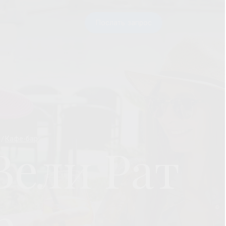
Послать запрос
Кафе-бар
Вели Рат
р