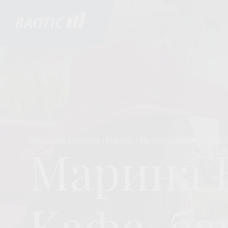
Начальная страница
Марины
Марина Вели Рат
Услуги
Марина 
Кафе-ба