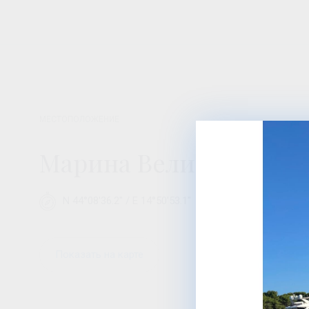
МЕСТОПОЛОЖЕНИЕ
Марина Вели Рат
N 44°08'36.2" / E 14°50'53.1"
Šetnica Ivana Klar
Показать на карте