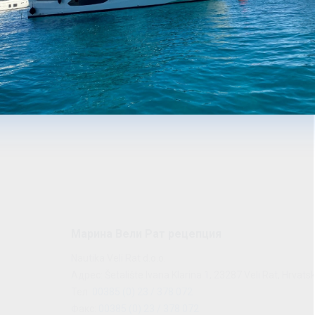
Марина Вели Рат рецепция
Nautika Veli Rat d.o.o.
Адрес: Šetalište Ivana Klarina 1, 23287 Veli Rat, Hrvats
Тел:
00385 (0) 23 / 378 072
Факс:
00385 (0) 23 / 378 072