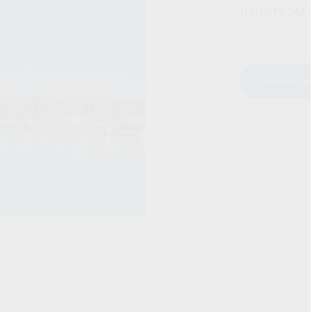
напитком.
Послать за