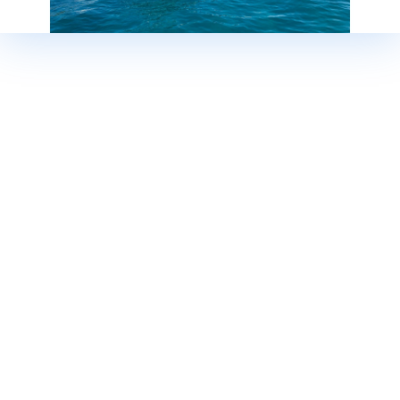
Связаться с нами
Франкфурт-на-майне
Тел:
0049 (0) 69 / 829 78 80
Факс:
0049 (0) 69 / 829 788 11
E-mail:
info@baotic-yachting.de
Администрация: Andrestrasse 2, 63067 Offenbach
Время работы: Пон. - Птн: 9:00 – 18:00
Сегет Доньи
Тел:
00385 (0) 21 / 88 07 95
Моб:
00385 (0) 91 / 280 00 20
Моб:
00385 (0) 91 / 280 00 45
Моб:
00385 (0) 91 / 280 00 75