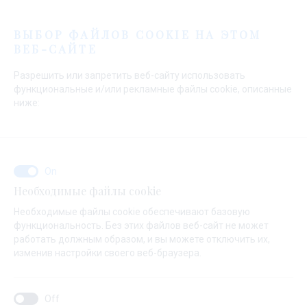
Меню
ВЫБОР ФАЙЛОВ COOKIE НА ЭТОМ
ВЕБ-САЙТЕ
Начальная страница
Продажа
Новые Яхты
Williams Jet Tenders
Разрешить или запретить веб-сайту использовать
TURBO
JET 325
функциональные и/или рекламные файлы cookie, описанные
ниже:
Необходимые файлы cookie
Необходимые файлы cookie обеспечивают базовую
функциональность. Без этих файлов веб-сайт не может
работать должным образом, и вы можете отключить их,
изменив настройки своего веб-браузера.