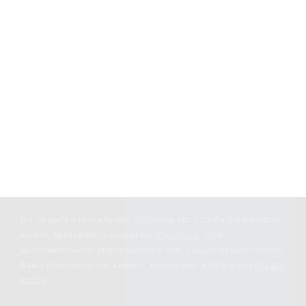
Узнавайте новости
Подписка
Вы можете изменить или отозвать свое согласие в любое
время, связавшись с нами по
emailing us
. Всю
дополнительную информацию о том, как мы обрабатываем
ваши персональные данные, можно найти по адресу
privacy
policy
.