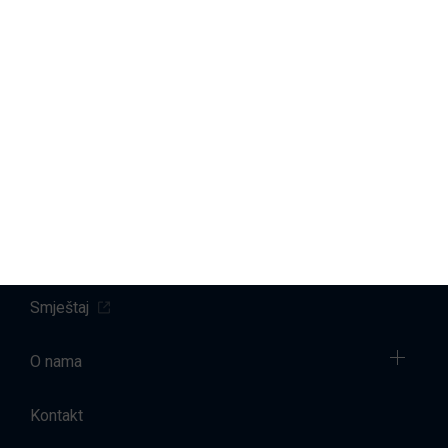
Marine
Servis brodova
Prodaja
Najam brodova
Smještaj
O nama
Kontakt