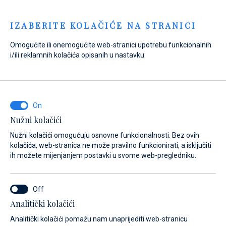
Menu
IZABERITE KOLAČIĆE NA STRANICI
Omogućite ili onemogućite web-stranici upotrebu funkcionalnih
i/ili reklamnih kolačića opisanih u nastavku:
Home
Kontakt
Kontakt
Nužni kolačići
Nužni kolačići omogućuju osnovne funkcionalnosti. Bez ovih
kolačića, web-stranica ne može pravilno funkcionirati, a isključiti
ih možete mijenjanjem postavki u svome web-pregledniku.
Analitički kolačići
Marine
Analitički kolačići pomažu nam unaprijediti web-stranicu