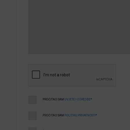
PROČITAO SAM
UVJETE I ODREDBE
*
PROČITAO SAM
POLITIKU PRIVATNOSTI
*