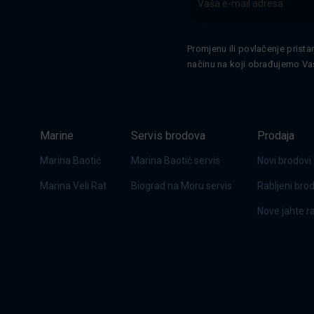
Promjenu ili povlačenje prista
načinu na koji obrađujemo Va
Marine
Servis brodova
Prodaja
Marina Baotić
Marina Baotić servis
Novi brodovi
Marina Veli Rat
Biograd na Moru servis
Rabljeni bro
Nove jahte 