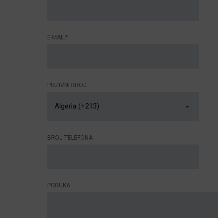
E-MAIL*
POZIVNI BROJ:
Algeria (+213)
BROJ TELEFONA
PORUKA