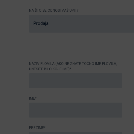
Nikhen Yachts
Vez 2.0
NA ŠTO SE ODNOSI VAŠ UPIT?
Williams Jet
Web trgovina
Prodaja
Tenders
Pošaljite upit
SUR Marine
3d Tender
Pošaljite upit
NAZIV PLOVILA (AKO NE ZNATE TOČNO IME PLOVILA,
UNESITE BILO KOJE IME)*
IME*
PREZIME*