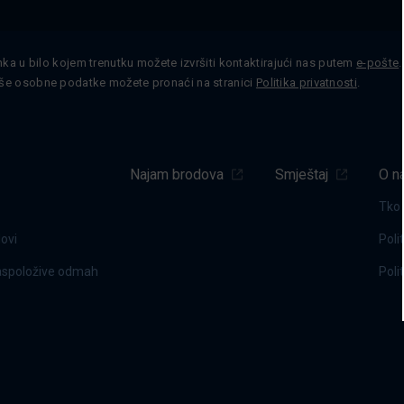
nka u bilo kojem trenutku možete izvršiti kontaktirajući nas putem
e-pošte
še osobne podatke možete pronaći na stranici
Politika privatnosti
.
Najam brodova
Smještaj
O n
Tko
dovi
Poli
raspoložive odmah
Poli