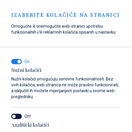
Pošaljite upit
NOVOSTI
HR
IZABERITE KOLAČIĆE NA STRANICI
Omogućite ili onemogućite web-stranici upotrebu
funkcionalnih i/ili reklamnih kolačića opisanih u nastavku:
Opskrbite se gorivom
Pronađite dijelove,
Dayboat & Ribs
u Marini Baotić!
pribor i opremu za
Center
svoje plovilo
Saznajte više
Saznajte više
Nužni kolačići
Saznajte više
Nužni kolačići omogućuju osnovne funkcionalnosti. Bez
ovih kolačića, web-stranica ne može pravilno funkcionirati,
a isključiti ih možete mijenjanjem postavki u svome web-
pregledniku.
Analitički kolačići