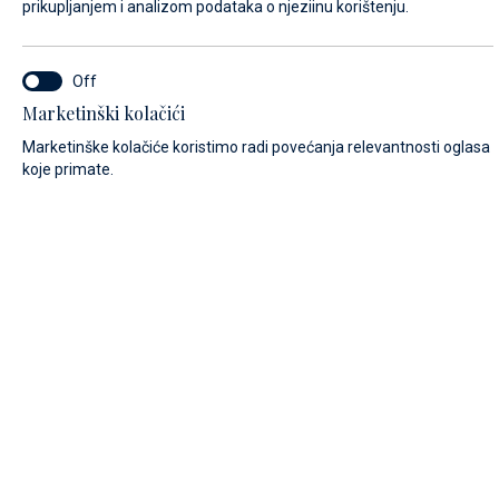
prikupljanjem i analizom podataka o njeziinu korištenju.
PREZIME*
Marketinški kolačići
Marketinške kolačiće koristimo radi povećanja relevantnosti oglasa
E-MAIL*
koje primate.
POZIVNI BROJ:
Algeria (+213)
BROJ TELEFONA
PORUKA