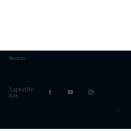
O nama
Kontakt
Karijere
Novosti
Zapratite
nas