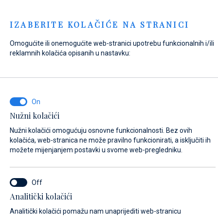
Menu
IZABERITE KOLAČIĆE NA STRANICI
Omogućite ili onemogućite web-stranici upotrebu funkcionalnih i/ili
Home
Kontakt
Pošaljite upit
reklamnih kolačića opisanih u nastavku:
Pošaljite upit
Nužni kolačići
NA ŠTO SE ODNOSI VAŠ UPIT?
Nužni kolačići omogućuju osnovne funkcionalnosti. Bez ovih
Opći upit
kolačića, web-stranica ne može pravilno funkcionirati, a isključiti ih
možete mijenjanjem postavki u svome web-pregledniku.
IME*
Analitički kolačići
Analitički kolačići pomažu nam unaprijediti web-stranicu