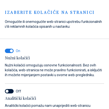
Menu
IZABERITE KOLAČIĆE NA STRANICI
Omogućite ili onemogućite web-stranici upotrebu funkcionalnih
Home
Prodaja
Novi brodovi
De Antonio Yachts
i/ili reklamnih kolačića opisanih u nastavku:
De Antonio Yachts - D60
Nužni kolačići
Nužni kolačići omogućuju osnovne funkcionalnosti. Bez ovih
kolačića, web-stranica ne može pravilno funkcionirati, a isključiti
ih možete mijenjanjem postavki u svome web-pregledniku.
Analitički kolačići
Analitički kolačići pomažu nam unaprijediti web-stranicu