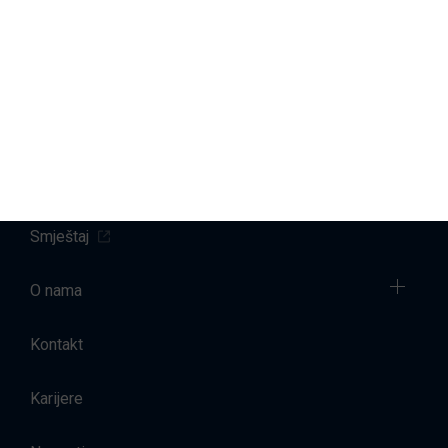
Marine
Servis brodova
Prodaja
Najam brodova
Smještaj
O nama
Kontakt
Karijere