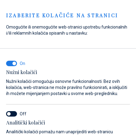
Menu
IZABERITE KOLAČIĆE NA STRANICI
Omogućite ili onemogućite web-stranici upotrebu funkcionalnih
Home
Prodaja
Novi brodovi
Fountaine Pajot
i/ili reklamnih kolačića opisanih u nastavku:
Fountaine Pajot Code 07
Nužni kolačići
Nužni kolačići omogućuju osnovne funkcionalnosti. Bez ovih
kolačića, web-stranica ne može pravilno funkcionirati, a isključiti
ih možete mijenjanjem postavki u svome web-pregledniku.
Analitički kolačići
Analitički kolačići pomažu nam unaprijediti web-stranicu