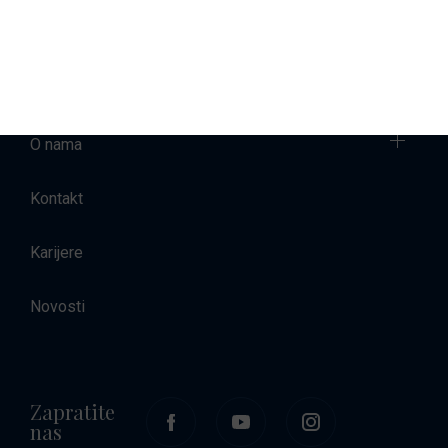
Najam brodova
Smještaj
O nama
Kontakt
Karijere
Novosti
Zapratite
nas