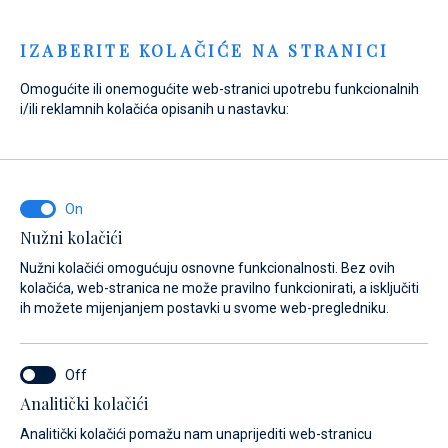
Menu
IZABERITE KOLAČIĆE NA STRANICI
Omogućite ili onemogućite web-stranici upotrebu funkcionalnih
Home
Prodaja
Novi brodovi
Fountaine Pajot
i/ili reklamnih kolačića opisanih u nastavku:
Fountaine Pajot MY6
Nužni kolačići
Nužni kolačići omogućuju osnovne funkcionalnosti. Bez ovih
kolačića, web-stranica ne može pravilno funkcionirati, a isključiti
ih možete mijenjanjem postavki u svome web-pregledniku.
Analitički kolačići
Analitički kolačići pomažu nam unaprijediti web-stranicu