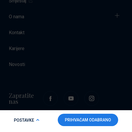
Smještaj
O nama
Kontakt
Karijere
Novosti
Zapratite
nas
COOKIE POLICY
PRIHVAĆAM ODABRANO
POSTAVKE
Da bi ova web-stranica mogla pravilno funkcionirati i da bismo