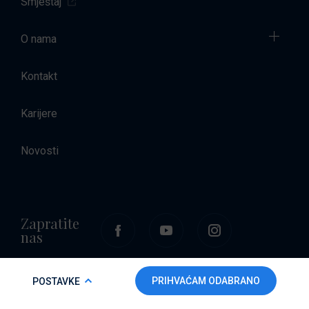
Smještaj
O nama
Kontakt
Karijere
Novosti
Zapratite
nas
COOKIE POLICY
PRIHVAĆAM ODABRANO
POSTAVKE
Da bi ova web-stranica mogla pravilno funkcionirati i da bismo