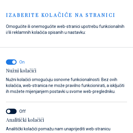
Menu
IZABERITE KOLAČIĆE NA STRANICI
Omogućite ili onemogućite web-stranici upotrebu funkcionalnih
Home
Prodaja
Novi brodovi
Fountaine Pajot
i/ili reklamnih kolačića opisanih u nastavku:
Fountaine Pajot POWER 67
Nužni kolačići
Nužni kolačići omogućuju osnovne funkcionalnosti. Bez ovih
kolačića, web-stranica ne može pravilno funkcionirati, a isključiti
ih možete mijenjanjem postavki u svome web-pregledniku.
Analitički kolačići
Analitički kolačići pomažu nam unaprijediti web-stranicu