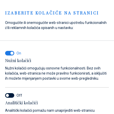
Menu
IZABERITE KOLAČIĆE NA STRANICI
Omogućite ili onemogućite web-stranici upotrebu funkcionalnih
Home
Prodaja
Novi brodovi
Nikhen Yachts
i/ili reklamnih kolačića opisanih u nastavku:
Nikhen Aquasun 34 Sedan
Nužni kolačići
Nužni kolačići omogućuju osnovne funkcionalnosti. Bez ovih
kolačića, web-stranica ne može pravilno funkcionirati, a isključiti
ih možete mijenjanjem postavki u svome web-pregledniku.
Analitički kolačići
Analitički kolačići pomažu nam unaprijediti web-stranicu