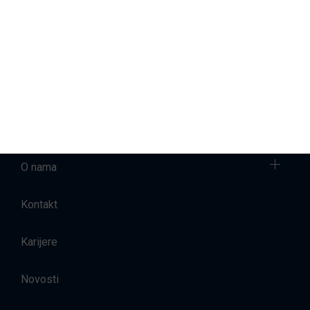
Servis brodova
Prodaja
Najam brodova
Smještaj
O nama
Kontakt
Karijere
Novosti