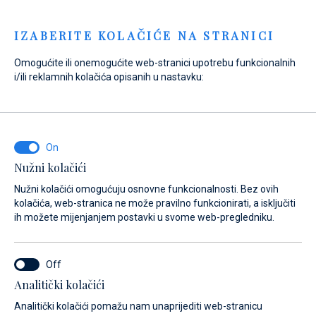
Menu
IZABERITE KOLAČIĆE NA STRANICI
Omogućite ili onemogućite web-stranici upotrebu funkcionalnih
Home
Prodaja
Rabljeni brodovi
Motorni brodovi
i/ili reklamnih kolačića opisanih u nastavku:
Absolute 60 Fly
Nužni kolačići
Nužni kolačići omogućuju osnovne funkcionalnosti. Bez ovih
kolačića, web-stranica ne može pravilno funkcionirati, a isključiti
ih možete mijenjanjem postavki u svome web-pregledniku.
Analitički kolačići
Analitički kolačići pomažu nam unaprijediti web-stranicu