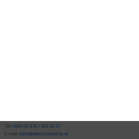
Poličnik
E-mail:
mateo.cakarun@baotic-yachting.com
Adresa: Poslovna zona Grabi,
23241 Poličnik, Hrvatska
Radno vrijeme: Ponedjeljak - Petak: 8:00 - 16:00 sati
Zagreb
Tel:
00385 (0) 1 290 00 39
Mob:
00385 (0) 91 280 00 46
E-mail:
sales-zagreb@baotic-yachting.com
Adresa: Maksimirska 282, Zagreb 10040
Radno vrijeme: Ponedjeljak - Petak: 8:00 - 16:00 sati
Beč
Tel:
0043 (0) 676 / 395 58 37
E-mail:
sales@absoluteyachts.at