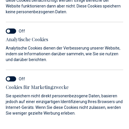
IBAN:
HR9624840081101305484
diese Cookies benachrichtigt werden. Einige Bereiche der
Website funktionieren dann aber nicht. Diese Cookies speichern
Grundkapital:
16.160.000,00 kn
keine personenbezogenen Daten.
Vorstandsmitglieder:
Željko Baotić, BAOTIĆ NEKRETNINE
d.o.o.
Analytische Cookies
Analytische Cookies dienen der Verbesserung unserer Website,
indem sie Informationen darüber sammeln, wie Sie sie nutzen
und darüber berichten.
Cookies für Marketingzwecke
Registrieren Sie sich für unseren
Sie speichern nicht direkt personenbezogene Daten, basieren
Newsletter
jedoch auf einer einzigartigen Identifizierung Ihres Browsers und
Internet-Geräts. Wenn Sie diese Cookies nicht zulassen, werden
Sie weniger gezielte Werbung erleben.
Abonnieren