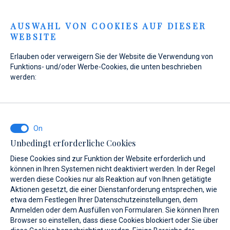
Menu
AUSWAHL VON COOKIES AUF DIESER
WEBSITE
Home
Legal
Wer wir sind
Erlauben oder verweigern Sie der Website die Verwendung von
Wer wir sind
Funktions- und/oder Werbe-Cookies, die unten beschrieben
werden:
Name:
Nautički centar Trogir d.o.o., za nautički turizam
Kurzname:
Nautički centar Trogir d.o.o.
MBS:
060083404
Unbedingt erforderliche Cookies
OIB:
07388469760
Diese Cookies sind zur Funktion der Website erforderlich und
Hauptsitz:
Zagreb, Maksimirska 282
können in Ihren Systemen nicht deaktiviert werden. In der Regel
Gesellschaft eingetragen im Handelsregister des
werden diese Cookies nur als Reaktion auf von Ihnen getätigte
Handelsgerichts in Zagreb unter der Nummer:
Aktionen gesetzt, die einer Dienstanforderung entsprechen, wie
Zg/Tt-
etwa dem Festlegen Ihrer Datenschutzeinstellungen, dem
10/2957-2
Anmelden oder dem Ausfüllen von Formularen. Sie können Ihren
Geschäftskonto eröffnet in:
Raiffeisenbank Austria d.d.
Browser so einstellen, dass diese Cookies blockiert oder Sie über