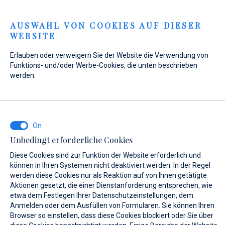
Menu
AUSWAHL VON COOKIES AUF DIESER
WEBSITE
Home
Kontakt
Anfrage senden
Erlauben oder verweigern Sie der Website die Verwendung von
Anfrage senden
Funktions- und/oder Werbe-Cookies, die unten beschrieben
werden:
Unser
Werkstattteam
führt die Arbeiten an Ihrem Boot
nach Ihren individuellen Bedürfnissen durch. Wir freuen uns
Unbedingt erforderliche Cookies
auf Ihre Anfrage!
Diese Cookies sind zur Funktion der Website erforderlich und
können in Ihren Systemen nicht deaktiviert werden. In der Regel
werden diese Cookies nur als Reaktion auf von Ihnen getätigte
WAS INTERESSIERT SIE?
Aktionen gesetzt, die einer Dienstanforderung entsprechen, wie
etwa dem Festlegen Ihrer Datenschutzeinstellungen, dem
Yacht Service
Anmelden oder dem Ausfüllen von Formularen. Sie können Ihren
Browser so einstellen, dass diese Cookies blockiert oder Sie über