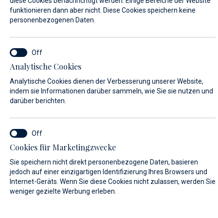
diese Cookies benachrichtigt werden. Einige Bereiche der Website
funktionieren dann aber nicht. Diese Cookies speichern keine
NACHNAME*
personenbezogenen Daten.
Analytische Cookies
E-MAIL*
Analytische Cookies dienen der Verbesserung unserer Website,
indem sie Informationen darüber sammeln, wie Sie sie nutzen und
darüber berichten.
LAND:
Algeria (+213)
Cookies für Marketingzwecke
Sie speichern nicht direkt personenbezogene Daten, basieren
TELEFON
jedoch auf einer einzigartigen Identifizierung Ihres Browsers und
Internet-Geräts. Wenn Sie diese Cookies nicht zulassen, werden Sie
weniger gezielte Werbung erleben.
NACHRICHT