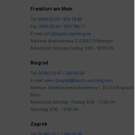
Frankfurt am Main
Tel:
0049 (0) 69 / 829 78 80
Fax:
0049 (0) 69 / 829 788 11
E-mail:
info@baotic-yachting.de
Adresse: Andrestrasse 2, 63067 Offenbach
Arbeitszeit: Montag-Freitag: 9:00 - 18:00 Uhr
Biograd
Tel:
00385 (0) 91 / 280 00 04
E-mail:
sales-biograd@baotic-yachting.com
Adresse: Šetalište kneza Branimira 1, 23 210 Biograd n
Moru
Arbeitszeit: Montag - Freitag: 8:00 - 17:00 Uhr
Samstag: 8:00 - 12:00 Uhr
Zagreb
Tel:
00385 (0) 1 / 290 00 39