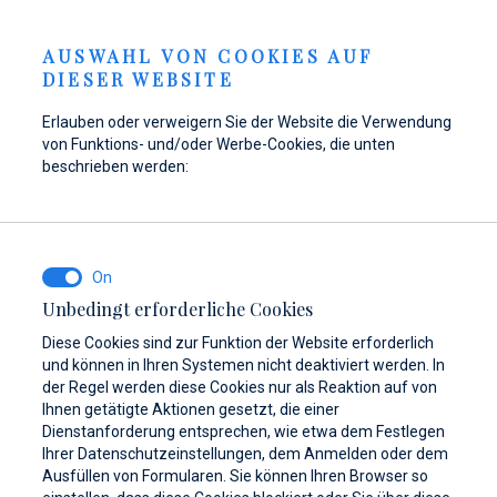
Anfrage senden
GKEITEN
DE
AUSWAHL VON COOKIES AUF
DIESER WEBSITE
Erlauben oder verweigern Sie der Website die Verwendung
von Funktions- und/oder Werbe-Cookies, die unten
Tanken Sie Ihr Boot in
Hier finden Sie Teile,
Dayboat & Ribs
beschrieben werden:
Marina Baotić wieder
Zubehör und
Center
auf!
Ausrüstung für Ihr
Mehr erfahren
Schiff
Mehr erfahren
Unbedingt erforderliche Cookies
Mehr erfahren
Diese Cookies sind zur Funktion der Website erforderlich
und können in Ihren Systemen nicht deaktiviert werden. In
der Regel werden diese Cookies nur als Reaktion auf von
Ihnen getätigte Aktionen gesetzt, die einer
Dienstanforderung entsprechen, wie etwa dem Festlegen
Ihrer Datenschutzeinstellungen, dem Anmelden oder dem
Ausfüllen von Formularen. Sie können Ihren Browser so