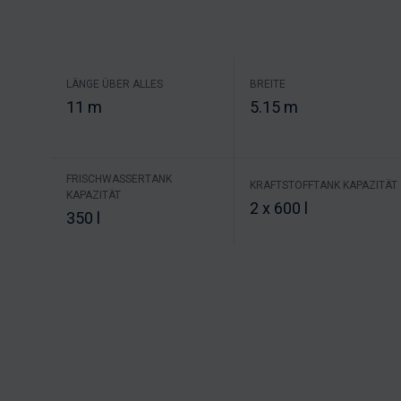
LÄNGE ÜBER ALLES
BREITE
11 m
5.15 m
FRISCHWASSERTANK
KRAFTSTOFFTANK KAPAZITÄT
KAPAZITÄT
2 x 600 l
350 l