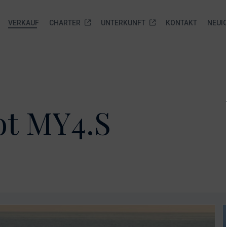
VERKAUF
CHARTER
UNTERKUNFT
KONTAKT
NEUI
brauchtboote
Marina Veli Rat
Biograd na moru Service
Neue Yachten zur
sofortigen Auslieferung
orboote
Über uns
Anfrage senden
ot MY4.S
Neue Yachten zur sofortigen
amarane
Leistungen
Auslieferung
elboote
Gallery
Anfrage senden
frage
Standort
nden
FAQ
Ankerplätze
Anfrage senden