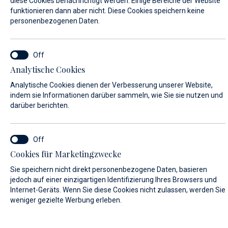
diese Cookies benachrichtigt werden. Einige Bereiche der Website
funktionieren dann aber nicht. Diese Cookies speichern keine
personenbezogenen Daten.
VORNAME*
Analytische Cookies
NACHNAME*
Analytische Cookies dienen der Verbesserung unserer Website,
indem sie Informationen darüber sammeln, wie Sie sie nutzen und
darüber berichten.
E-MAIL*
Cookies für Marketingzwecke
Sie speichern nicht direkt personenbezogene Daten, basieren
LAND:
jedoch auf einer einzigartigen Identifizierung Ihres Browsers und
Internet-Geräts. Wenn Sie diese Cookies nicht zulassen, werden Sie
weniger gezielte Werbung erleben.
Algeria (+213)