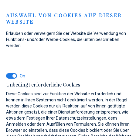
Menu
AUSWAHL VON COOKIES AUF DIESER
WEBSITE
Home
Kontakt
Anfrage senden
Erlauben oder verweigern Sie der Website die Verwendung von
Anfrage senden
Funktions- und/oder Werbe-Cookies, die unten beschrieben
werden:
WAS INTERESSIERT SIE?
Unbedingt erforderliche Cookies
Verkauf
Diese Cookies sind zur Funktion der Website erforderlich und
können in Ihren Systemen nicht deaktiviert werden. In der Regel
werden diese Cookies nur als Reaktion auf von Ihnen getätigte
Aktionen gesetzt, die einer Dienstanforderung entsprechen, wie
etwa dem Festlegen Ihrer Datenschutzeinstellungen, dem
BOOT NAME (WENN SIE DEN GENAUEN NAMEN DES BOOTES NICHT
KENNEN, GEBEN SIE EINEN BELIEBIGEN NAMEN EIN.)*
Anmelden oder dem Ausfüllen von Formularen. Sie können Ihren
Browser so einstellen, dass diese Cookies blockiert oder Sie über