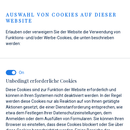
Menu
AUSWAHL VON COOKIES AUF DIESER
WEBSITE
Erlauben oder verweigern Sie der Website die Verwendung von
Funktions- und/oder Werbe-Cookies, die unten beschrieben
werden:
Home
Marinas
Marina Veli Rat
Über uns
Marina Veli Rat
Über uns
Unbedingt erforderliche Cookies
Diese Cookies sind zur Funktion der Website erforderlich und
können in Ihren Systemen nicht deaktiviert werden. In der Regel
werden diese Cookies nur als Reaktion auf von Ihnen getätigte
Aktionen gesetzt, die einer Dienstanforderung entsprechen, wie
etwa dem Festlegen Ihrer Datenschutzeinstellungen, dem
Über uns
Leistungen
Gallery
Standort
FAQ
A
Anmelden oder dem Ausfüllen von Formularen. Sie können Ihren
Browser so einstellen, dass diese Cookies blockiert oder Sie über