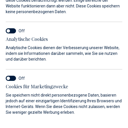
diese Cookies benachrichtigt werden. Einige Bereiche der
Website funktionieren dann aber nicht. Diese Cookies speichern
Ein Naturjuwel der Adria
keine personenbezogenen Daten.
N 44° 08`/ E 14° 50`
Veli Rat, Dugi Otok
Analytische Cookies
Analytische Cookies dienen der Verbesserung unserer Website,
indem sie Informationen darüber sammeln, wie Sie sie nutzen
und darüber berichten.
Cookies für Marketingzwecke
Sie speichern nicht direkt personenbezogene Daten, basieren
jedoch auf einer einzigartigen Identifizierung Ihres Browsers und
Internet-Geräts. Wenn Sie diese Cookies nicht zulassen, werden
Sie weniger gezielte Werbung erleben.