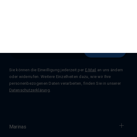
Registrieren Sie sich für unseren
Newsletter
Abonnieren
Sie können die Einwilligung jederzeit per
E-Mail
an uns ändern
oder widerrufen. Weitere Einzelheiten dazu, wie wir Ihre
personenbezogenen Daten verarbeiten, finden Sie in unserer
Datenschutzerklärung
.
Marinas