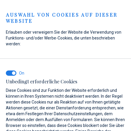
Menu
AUSWAHL VON COOKIES AUF DIESER
WEBSITE
Erlauben oder verweigern Sie der Website die Verwendung von
Funktions- und/oder Werbe-Cookies, die unten beschrieben
werden:
Home
Marinas
Marina Veli Rat
Ankerplätze
Marina Veli Rat
Ankerplätze
Unbedingt erforderliche Cookies
Diese Cookies sind zur Funktion der Website erforderlich und
können in Ihren Systemen nicht deaktiviert werden. In der Regel
werden diese Cookies nur als Reaktion auf von Ihnen getätigte
Aktionen gesetzt, die einer Dienstanforderung entsprechen, wie
etwa dem Festlegen Ihrer Datenschutzeinstellungen, dem
Leistungen
Gallery
Standort
FAQ
Ankerplätze
Anmelden oder dem Ausfüllen von Formularen. Sie können Ihren
Browser so einstellen, dass diese Cookies blockiert oder Sie über