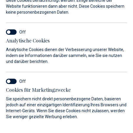
diese Cookies benachrichtigt werden. Einige Bereiche der
Website funktionieren dann aber nicht. Diese Cookies speichern
Ein Naturjuwel der Adria
keine personenbezogenen Daten.
N 44° 08`/ E 14° 50`
Veli Rat, Dugi Otok
Analytische Cookies
Analytische Cookies dienen der Verbesserung unserer Website,
indem sie Informationen darüber sammeln, wie Sie sie nutzen
und darüber berichten.
Cookies für Marketingzwecke
Ankerplätze
Sie speichern nicht direkt personenbezogene Daten, basieren
jedoch auf einer einzigartigen Identifizierung Ihres Browsers und
Internet-Geräts. Wenn Sie diese Cookies nicht zulassen, werden
Sie weniger gezielte Werbung erleben.