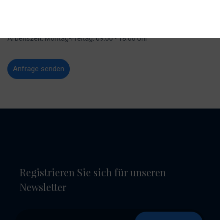
Tel:
0043 (0) 676 / 395 58 37
E-mail:
sales@absoluteyachts.at
Arbeitszeit: Montag-Freitag: 09:00 - 18:00 Uhr
Anfrage senden
Registrieren Sie sich für unseren
Newsletter