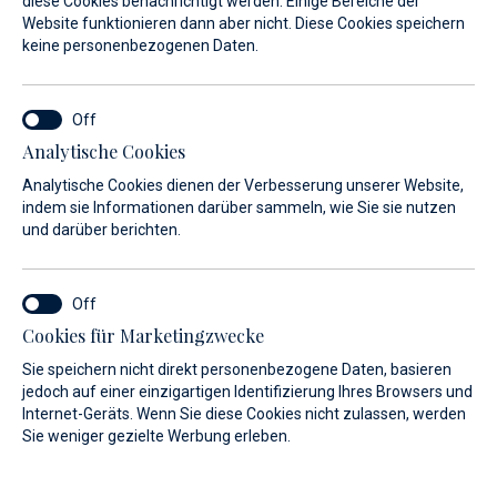
diese Cookies benachrichtigt werden. Einige Bereiche der
Website funktionieren dann aber nicht. Diese Cookies speichern
keine personenbezogenen Daten.
Bei uns finden Sie eine große Auswahl an
Analytische Cookies
Motorbooten.
Analytische Cookies dienen der Verbesserung unserer Website,
indem sie Informationen darüber sammeln, wie Sie sie nutzen
und darüber berichten.
PREIS
LÄNGE
Cookies für Marketingzwecke
Alle
Alle
Sie speichern nicht direkt personenbezogene Daten, basieren
jedoch auf einer einzigartigen Identifizierung Ihres Browsers und
Internet-Geräts. Wenn Sie diese Cookies nicht zulassen, werden
Filter
Sie weniger gezielte Werbung erleben.