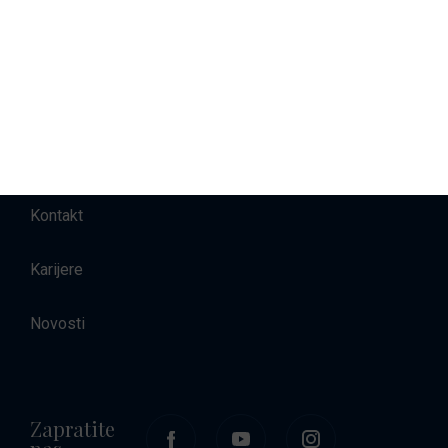
Najam brodova
Smještaj
O nama
Kontakt
Karijere
Novosti
Zapratite