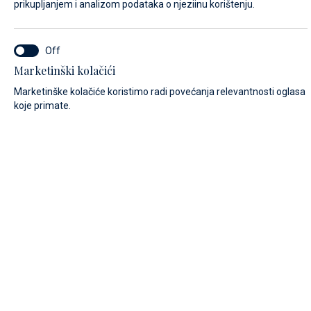
prikupljanjem i analizom podataka o njeziinu korištenju.
ODABERI MARINU*
Marketinški kolačići
Marina Baotić
Marketinške kolačiće koristimo radi povećanja relevantnosti oglasa
koje primate.
Marina Veli Rat
DOLAZAK/ODLAZAK*
START
END
09.08.2026
10.08.2026
TIP PLOVILA*
Jedrilica