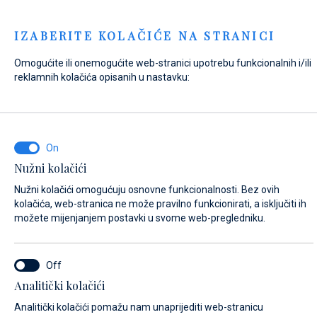
Menu
IZABERITE KOLAČIĆE NA STRANICI
Omogućite ili onemogućite web-stranici upotrebu funkcionalnih i/ili
Home
Kontakt
Pošaljite upit
reklamnih kolačića opisanih u nastavku:
Pošaljite upit
Nužni kolačići
U slučaju da stanje plovila nije u skladu s sigurnosnim
Nužni kolačići omogućuju osnovne funkcionalnosti. Bez ovih
kriterijima, Marina Baotić i Marina Veli Rat zadržavaju pravo
kolačića, web-stranica ne može pravilno funkcionirati, a isključiti ih
da ne zaključe ugovor o najmu vezova i da ne snose
možete mijenjanjem postavki u svome web-pregledniku.
odgovornost za troškove dolaska.
NA ŠTO SE ODNOSI VAŠ UPIT?
Analitički kolačići
Zahtjev za vez
Analitički kolačići pomažu nam unaprijediti web-stranicu