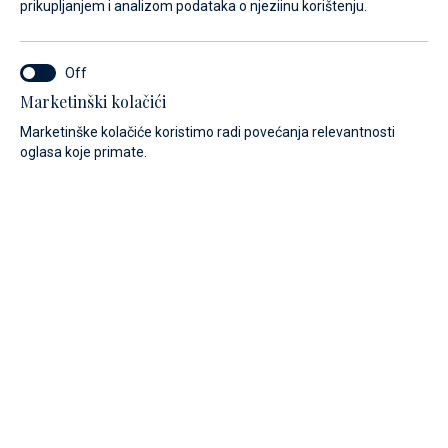
prikupljanjem i analizom podataka o njeziinu korištenju.
Luksuzni tenderi.
Naš prodajni tim spreman je pomoći Vam u svim pitanjima i
Marketinški kolačići
željama odabirom odgovarajućeg SUR Marine Tendera.
Marketinške kolačiće koristimo radi povećanja relevantnosti
oglasa koje primate.
TIP
DUŽINA
Sve
Sve
Filter
Super Tenders