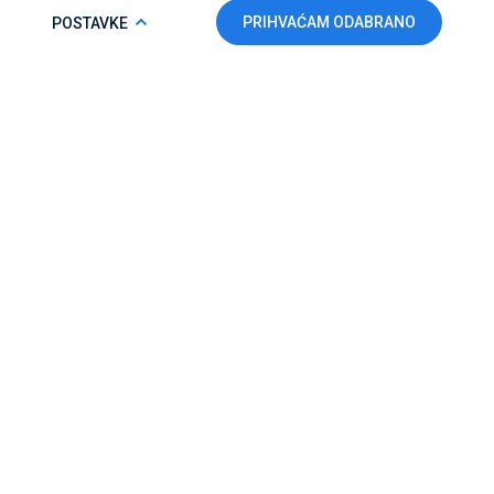
COOKIE POLICY
PRIHVAĆAM ODABRANO
POSTAVKE
Da bi ova web-stranica mogla pravilno funkcionirati i da bismo
unaprijedili vaše korisničko iskustvo, koristimo kolačiće. Više
informacija potražite u našoj
Politici kolačića.