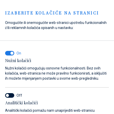
Menu
IZABERITE KOLAČIĆE NA STRANICI
Omogućite ili onemogućite web-stranici upotrebu funkcionalnih
i/ili reklamnih kolačića opisanih u nastavku:
Home
Prodaja
Novi brodovi
SUR Marine
SUR Marine
Nužni kolačići
Nužni kolačići omogućuju osnovne funkcionalnosti. Bez ovih
kolačića, web-stranica ne može pravilno funkcionirati, a isključiti
ih možete mijenjanjem postavki u svome web-pregledniku.
Analitički kolačići
Modeli
O brendu
Analitički kolačići pomažu nam unaprijediti web-stranicu