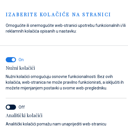
Menu
IZABERITE KOLAČIĆE NA STRANICI
Omogućite ili onemogućite web-stranici upotrebu funkcionalnih i/ili
Home
Kontakt
Pošaljite upit
reklamnih kolačića opisanih u nastavku:
Pošaljite upit
Nužni kolačići
Naš
servisni tim
prilagođava svoj način rada individualnim
Nužni kolačići omogućuju osnovne funkcionalnosti. Bez ovih
potrebama svakog plovila. Radujemo se vašem upitu!
kolačića, web-stranica ne može pravilno funkcionirati, a isključiti ih
možete mijenjanjem postavki u svome web-pregledniku.
NA ŠTO SE ODNOSI VAŠ UPIT?
Servis brodova
Analitički kolačići
Analitički kolačići pomažu nam unaprijediti web-stranicu