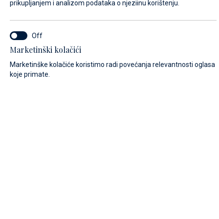
prikupljanjem i analizom podataka o njeziinu korištenju.
LOKACIJA*
Marina Baotić servis
Marketinški kolačići
Marketinške kolačiće koristimo radi povećanja relevantnosti oglasa
Biograd na Moru servis
koje primate.
IME*
PREZIME*
E-MAIL*