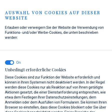
Menu
AUSWAHL VON COOKIES AUF DIESER
WEBSITE
Erlauben oder verweigern Sie der Website die Verwendung von
Funktions- und/oder Werbe-Cookies, die unten beschrieben
werden:
Home
Marinas
Marina Baotić
Leistungen
Shopping
Marina Baotić
Shopping
Unbedingt erforderliche Cookies
Diese Cookies sind zur Funktion der Website erforderlich und
können in Ihren Systemen nicht deaktiviert werden. In der Regel
werden diese Cookies nur als Reaktion auf von Ihnen getätigte
Aktionen gesetzt, die einer Dienstanforderung entsprechen, wie
etwa dem Festlegen Ihrer Datenschutzeinstellungen, dem
Über uns
Leistungen
Gallery
Standort
FAQ
B
Anmelden oder dem Ausfüllen von Formularen. Sie können Ihren
Browser so einstellen, dass diese Cookies blockiert oder Sie über