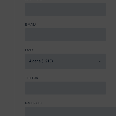
E-MAIL*
LAND:
Algeria (+213)
TELEFON
NACHRICHT