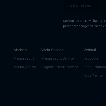
Sie können die Einwilligung j
personenbezogenen Daten vera
Marinas
Yacht Service
Verkauf
Marina Baotić
Marina Baotić Service
Neuboote
Marina Veli Rat
Biograd na moru Service
Gebrauchtboo
Neue Yachten z