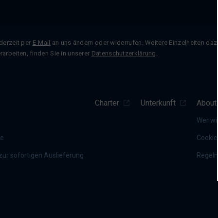
ederzeit per
E-Mail
an uns ändern oder widerrufen. Weitere Einzelheiten dazu
rbeiten, finden Sie in unserer
Datenschutzerklärung
.
Charter
Unterkunft
About
Wer wi
te
Cookie
ur sofortigen Auslieferung
Regel