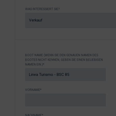
Nikhen Yachts
Liegeplätze 2.0
WAS INTERESSIERT SIE?
Williams Jet
Webshop
Tenders
Verkauf
Anfrage senden
SUR Marine
3d Tender
Anfrage
senden
BOOT NAME (WENN SIE DEN GENAUEN NAMEN DES
BOOTES NICHT KENNEN, GEBEN SIE EINEN BELIEBIGEN
NAMEN EIN.)*
VORNAME*
NACHNAME*