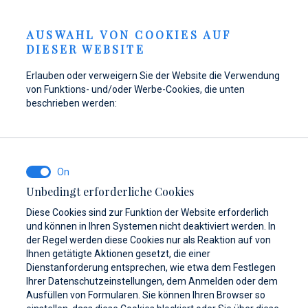
Anfrage senden
GKEITEN
DE
AUSWAHL VON COOKIES AUF
DIESER WEBSITE
Erlauben oder verweigern Sie der Website die Verwendung
von Funktions- und/oder Werbe-Cookies, die unten
Tanken Sie Ihr Boot in
Hier finden Sie Teile,
Dayboat & Ribs
beschrieben werden:
Marina Baotić wieder
Zubehör und
Center
auf!
Ausrüstung für Ihr
Mehr erfahren
Schiff
Mehr erfahren
Unbedingt erforderliche Cookies
Mehr erfahren
Diese Cookies sind zur Funktion der Website erforderlich
und können in Ihren Systemen nicht deaktiviert werden. In
der Regel werden diese Cookies nur als Reaktion auf von
Ihnen getätigte Aktionen gesetzt, die einer
Dienstanforderung entsprechen, wie etwa dem Festlegen
Ihrer Datenschutzeinstellungen, dem Anmelden oder dem
Ausfüllen von Formularen. Sie können Ihren Browser so