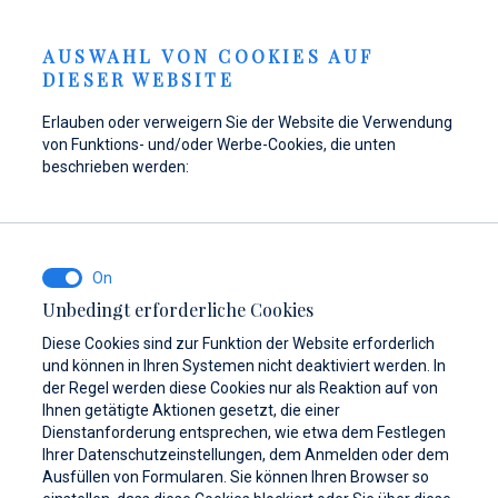
Liegeplätze
IGKEITEN
DE
AUSWAHL VON COOKIES AUF
DIESER WEBSITE
Erlauben oder verweigern Sie der Website die Verwendung
von Funktions- und/oder Werbe-Cookies, die unten
Tanken Sie Ihr Boot in
Hier finden Sie Teile,
Dayboat & Ribs
beschrieben werden:
Marina Baotić wieder
Zubehör und
Center
auf!
Ausrüstung für Ihr
Mehr erfahren
Schiff
Mehr erfahren
Unbedingt erforderliche Cookies
Mehr erfahren
Diese Cookies sind zur Funktion der Website erforderlich
und können in Ihren Systemen nicht deaktiviert werden. In
der Regel werden diese Cookies nur als Reaktion auf von
Ihnen getätigte Aktionen gesetzt, die einer
Dienstanforderung entsprechen, wie etwa dem Festlegen
Ihrer Datenschutzeinstellungen, dem Anmelden oder dem
Ausfüllen von Formularen. Sie können Ihren Browser so