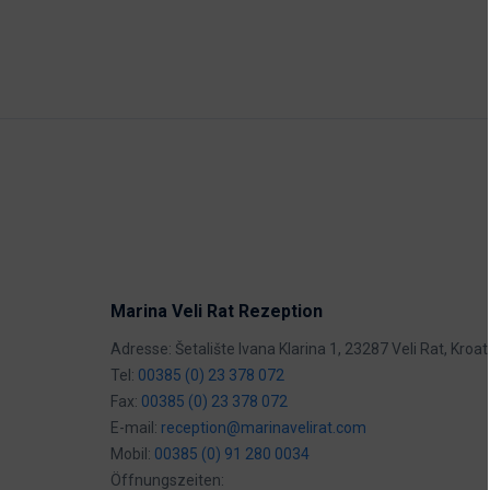
Marina Veli Rat Rezeption
Adresse: Šetalište Ivana Klarina 1, 23287 Veli Rat, Kroat
Tel:
00385 (0) 23 378 072
Fax:
00385 (0) 23 378 072
E-mail:
reception@marinavelirat.com
Mobil:
00385 (0) 91 280 0034
Öffnungszeiten: