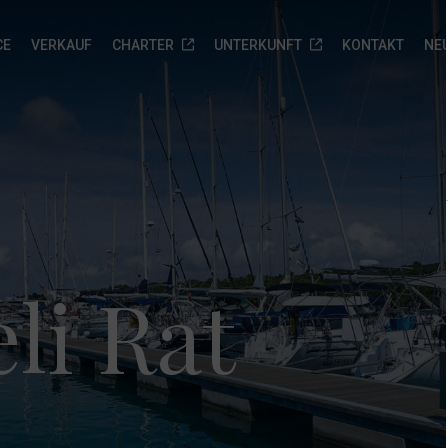
CE
VERKAUF
CHARTER
UNTERKUNFT
KONTAKT
NEU
ebrauchtboote
Marina Veli Rat
Biograd na moru Service
Neue Yachten zur
sofortigen Auslieferung
otorboote
Über uns
Anfrage senden
Neue Yachten zur sofortigen
atamarane
Leistungen
Auslieferung
egelboote
Gallery
li Rat
Anfrage senden
nfrage
Standort
enden
FAQ
Ankerplätze
Anfrage senden