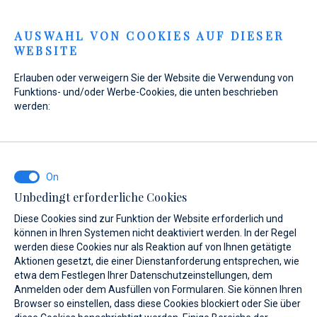
Menu
AUSWAHL VON COOKIES AUF DIESER
WEBSITE
Erlauben oder verweigern Sie der Website die Verwendung von
Funktions- und/oder Werbe-Cookies, die unten beschrieben
werden:
Home
Marinas
Marina Baotić
Nautik-Shop
Marina Baotić
Nautik-Shop
Unbedingt erforderliche Cookies
Diese Cookies sind zur Funktion der Website erforderlich und
können in Ihren Systemen nicht deaktiviert werden. In der Regel
werden diese Cookies nur als Reaktion auf von Ihnen getätigte
Aktionen gesetzt, die einer Dienstanforderung entsprechen, wie
etwa dem Festlegen Ihrer Datenschutzeinstellungen, dem
stelle
Nautik-Shop
Ökologie
Liegeplätze 2.0
Webshop
Anmelden oder dem Ausfüllen von Formularen. Sie können Ihren
Browser so einstellen, dass diese Cookies blockiert oder Sie über