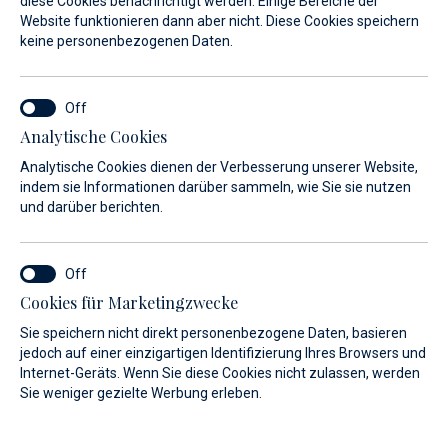
diese Cookies benachrichtigt werden. Einige Bereiche der
Website funktionieren dann aber nicht. Diese Cookies speichern
Der Nautik-Shop in der
keine personenbezogenen Daten.
Serviceabteilung der Marina Baotić
hält ein breites Angebot an
Ersatzteilen, Zubehör und
Analytische Cookies
Ausrüstungsteilen für Ihr Boot bereit.
Analytische Cookies dienen der Verbesserung unserer Website,
indem sie Informationen darüber sammeln, wie Sie sie nutzen
und darüber berichten.
N 43° 31` / E 16° 14`
Seget Donji, Trogir
Cookies für Marketingzwecke
Sie speichern nicht direkt personenbezogene Daten, basieren
jedoch auf einer einzigartigen Identifizierung Ihres Browsers und
Internet-Geräts. Wenn Sie diese Cookies nicht zulassen, werden
Sie weniger gezielte Werbung erleben.