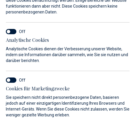
diese Cookies benachrichtigt werden. Einige Bereiche der Website
funktionieren dann aber nicht. Diese Cookies speichern keine
personenbezogenen Daten.
VORNAME*
Analytische Cookies
NACHNAME*
Analytische Cookies dienen der Verbesserung unserer Website,
indem sie Informationen darüber sammeln, wie Sie sie nutzen und
darüber berichten.
E-MAIL*
Cookies für Marketingzwecke
Sie speichern nicht direkt personenbezogene Daten, basieren
LAND:
jedoch auf einer einzigartigen Identifizierung Ihres Browsers und
Internet-Geräts. Wenn Sie diese Cookies nicht zulassen, werden Sie
weniger gezielte Werbung erleben.
Algeria (+213)