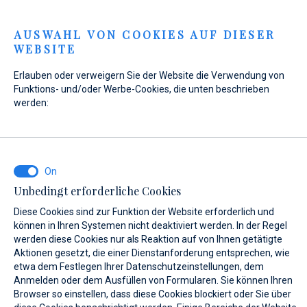
Menu
AUSWAHL VON COOKIES AUF DIESER
WEBSITE
Home
Kontakt
Anfrage senden
Erlauben oder verweigern Sie der Website die Verwendung von
Anfrage senden
Funktions- und/oder Werbe-Cookies, die unten beschrieben
werden:
WAS INTERESSIERT SIE?
Unbedingt erforderliche Cookies
Verkauf
Diese Cookies sind zur Funktion der Website erforderlich und
können in Ihren Systemen nicht deaktiviert werden. In der Regel
werden diese Cookies nur als Reaktion auf von Ihnen getätigte
Aktionen gesetzt, die einer Dienstanforderung entsprechen, wie
etwa dem Festlegen Ihrer Datenschutzeinstellungen, dem
BOOT NAME (WENN SIE DEN GENAUEN NAMEN DES BOOTES NICHT
KENNEN, GEBEN SIE EINEN BELIEBIGEN NAMEN EIN.)*
Anmelden oder dem Ausfüllen von Formularen. Sie können Ihren
Browser so einstellen, dass diese Cookies blockiert oder Sie über