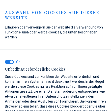
Menu
AUSWAHL VON COOKIES AUF DIESER
WEBSITE
Home
Kontakt
Anfrage senden
Erlauben oder verweigern Sie der Website die Verwendung von
Anfrage senden
Funktions- und/oder Werbe-Cookies, die unten beschrieben
werden:
Unser
Werkstattteam
führt die Arbeiten an Ihrem Boot
nach Ihren individuellen Bedürfnissen durch. Wir freuen uns
Unbedingt erforderliche Cookies
auf Ihre Anfrage!
Diese Cookies sind zur Funktion der Website erforderlich und
können in Ihren Systemen nicht deaktiviert werden. In der Regel
werden diese Cookies nur als Reaktion auf von Ihnen getätigte
WAS INTERESSIERT SIE?
Aktionen gesetzt, die einer Dienstanforderung entsprechen, wie
etwa dem Festlegen Ihrer Datenschutzeinstellungen, dem
Yacht Service
Anmelden oder dem Ausfüllen von Formularen. Sie können Ihren
Browser so einstellen, dass diese Cookies blockiert oder Sie über