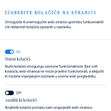
Menu
IZABERITE KOLAČIĆE NA STRANICI
Omogućite ili onemogućite web-stranici upotrebu funkcionalnih
i/ili reklamnih kolačića opisanih u nastavku:
Home
Marine
Marina Veli Rat
Galerija
Marina Veli Rat
Galerija
Nužni kolačići
Nužni kolačići omogućuju osnovne funkcionalnosti. Bez ovih
kolačića, web-stranica ne može pravilno funkcionirati, a isključiti
ih možete mijenjanjem postavki u svome web-pregledniku.
Analitički kolačići
Usluge
Galerija
Lokacija
Česta pitanja
Sidrišta
Analitički kolačići pomažu nam unaprijediti web-stranicu