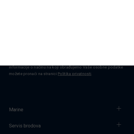
Pretplatite se na novosti
Pretplati se
Promjenu ili povlačenje pristanka u bilo kojem trenutku možete
izvršiti kontaktirajući nas putem
e-pošte
. Sve dodatne
informacije o načinu na koji obrađujemo Vaše osobne podatke
možete pronaći na stranici
Politika privatnosti
.
Marine
Servis brodova