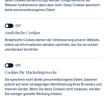
diese Cookies benachrichtigt werden. Einige Bereiche der
Website funktionieren dann aber nicht. Diese Cookies speichern
Ein Naturjuwel der Adria
keine personenbezogenen Daten.
N 44° 08`/ E 14° 50`
Veli Rat, Dugi Otok
Analytische Cookies
Analytische Cookies dienen der Verbesserung unserer Website,
indem sie Informationen darüber sammeln, wie Sie sie nutzen
und darüber berichten.
Cookies für Marketingzwecke
Sie speichern nicht direkt personenbezogene Daten, basieren
jedoch auf einer einzigartigen Identifizierung Ihres Browsers und
Internet-Geräts. Wenn Sie diese Cookies nicht zulassen, werden
Sie weniger gezielte Werbung erleben.