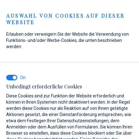
Menu
AUSWAHL VON COOKIES AUF DIESER
WEBSITE
Erlauben oder verweigern Sie der Website die Verwendung von
Funktions- und/oder Werbe-Cookies, die unten beschrieben
werden:
Home
Marinas
Marina Veli Rat
Über uns
Overview
Marina Veli Rat
Über uns
Unbedingt erforderliche Cookies
Diese Cookies sind zur Funktion der Website erforderlich und
können in Ihren Systemen nicht deaktiviert werden. In der Regel
werden diese Cookies nur als Reaktion auf von Ihnen getätigte
Aktionen gesetzt, die einer Dienstanforderung entsprechen, wie
etwa dem Festlegen Ihrer Datenschutzeinstellungen, dem
Über uns
Leistungen
Gallery
Standort
FAQ
A
Anmelden oder dem Ausfüllen von Formularen. Sie können Ihren
Browser so einstellen, dass diese Cookies blockiert oder Sie über