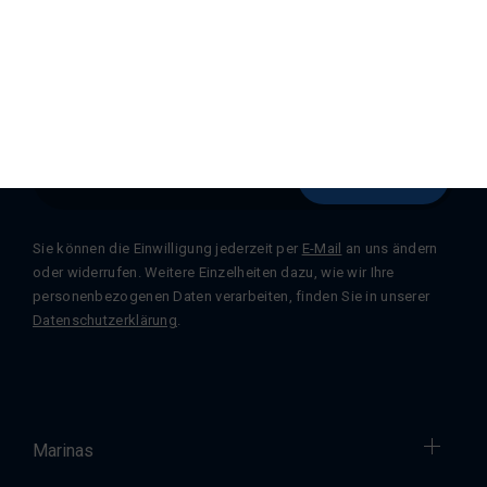
Registrieren Sie sich für unseren
Newsletter
Abonnieren
Sie können die Einwilligung jederzeit per
E-Mail
an uns ändern
oder widerrufen. Weitere Einzelheiten dazu, wie wir Ihre
personenbezogenen Daten verarbeiten, finden Sie in unserer
Datenschutzerklärung
.
Marinas