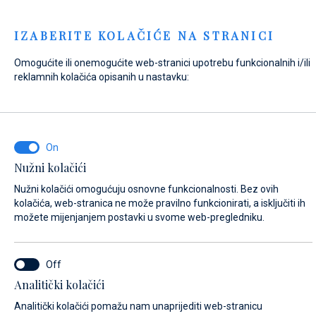
Menu
IZABERITE KOLAČIĆE NA STRANICI
Omogućite ili onemogućite web-stranici upotrebu funkcionalnih i/ili
Home
Kontakt
Pošaljite upit
reklamnih kolačića opisanih u nastavku:
Pošaljite upit
Nužni kolačići
NA ŠTO SE ODNOSI VAŠ UPIT?
Nužni kolačići omogućuju osnovne funkcionalnosti. Bez ovih
Prodaja
kolačića, web-stranica ne može pravilno funkcionirati, a isključiti ih
možete mijenjanjem postavki u svome web-pregledniku.
NAZIV PLOVILA (AKO NE ZNATE TOČNO IME PLOVILA, UNESITE BILO KOJE
Analitički kolačići
IME)*
Analitički kolačići pomažu nam unaprijediti web-stranicu