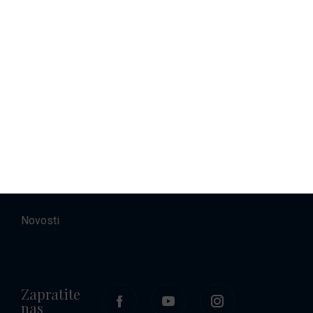
Najam brodova
Smještaj
O nama
Kontakt
Karijere
Novosti
Zapratite
nas