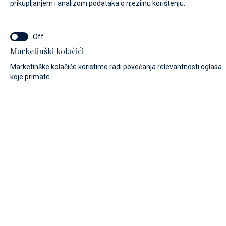
prikupljanjem i analizom podataka o njeziinu korištenju.
IME*
Marketinški kolačići
Marketinške kolačiće koristimo radi povećanja relevantnosti oglasa
koje primate.
PREZIME*
E-MAIL*
POZIVNI BROJ:
Algeria (+213)