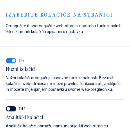
Menu
IZABERITE KOLAČIĆE NA STRANICI
Omogućite ili onemogućite web-stranici upotrebu funkcionalnih
i/ili reklamnih kolačića opisanih u nastavku:
Home
Marine
Marina Veli Rat
Usluge
Marina Veli Rat
Usluge
Nužni kolačići
Nužni kolačići omogućuju osnovne funkcionalnosti. Bez ovih
kolačića, web-stranica ne može pravilno funkcionirati, a isključiti
ih možete mijenjanjem postavki u svome web-pregledniku.
Analitički kolačići
 nama
Usluge
Galerija
Lokacija
Česta pitanja
Sidrišta
Analitički kolačići pomažu nam unaprijediti web-stranicu