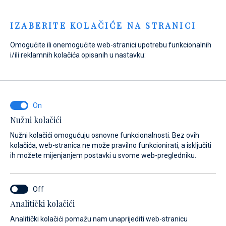
Menu
IZABERITE KOLAČIĆE NA STRANICI
Omogućite ili onemogućite web-stranici upotrebu funkcionalnih
Home
Prodaja
Novi brodovi
Axopar
i/ili reklamnih kolačića opisanih u nastavku:
Axopar 29 CCX
Nužni kolačići
Nužni kolačići omogućuju osnovne funkcionalnosti. Bez ovih
kolačića, web-stranica ne može pravilno funkcionirati, a isključiti
ih možete mijenjanjem postavki u svome web-pregledniku.
Analitički kolačići
Analitički kolačići pomažu nam unaprijediti web-stranicu