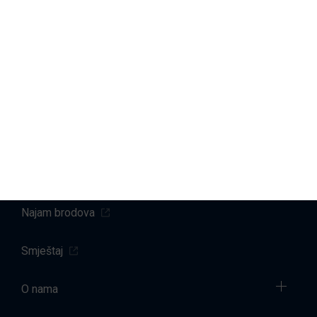
možete pronaći na stranici
Politika privatnosti
.
Marine
Servis brodova
Prodaja
Najam brodova
Smještaj
O nama