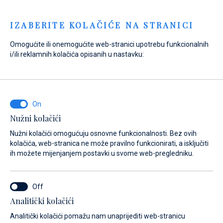
Menu
IZABERITE KOLAČIĆE NA STRANICI
Omogućite ili onemogućite web-stranici upotrebu funkcionalnih
Home
Prodaja
Novi brodovi
SUR Marine
i/ili reklamnih kolačića opisanih u nastavku:
LT 190
Nužni kolačići
Nužni kolačići omogućuju osnovne funkcionalnosti. Bez ovih
kolačića, web-stranica ne može pravilno funkcionirati, a isključiti
ih možete mijenjanjem postavki u svome web-pregledniku.
Analitički kolačići
Analitički kolačići pomažu nam unaprijediti web-stranicu