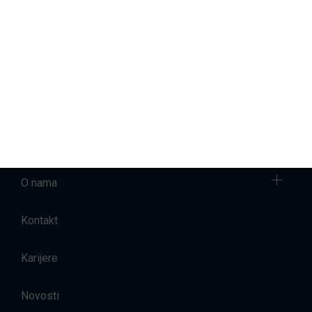
Servis brodova
Prodaja
Najam brodova
Smještaj
O nama
Kontakt
Karijere
Novosti