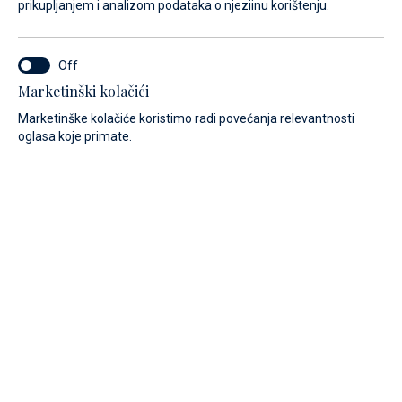
prikupljanjem i analizom podataka o njeziinu korištenju.
Marketinški kolačići
Marketinške kolačiće koristimo radi povećanja relevantnosti
oglasa koje primate.
Prikaži galeriju
DUŽINA PREKO SVEGA
MODEL GODINA
1,90 m
2022