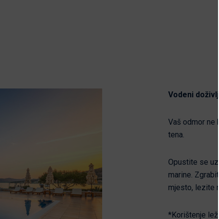
Vodeni doživlj
Vaš odmor ne b
tena.
Opustite se uz 
marine. Zgrabi
mjesto, lezite 
*Korištenje lež