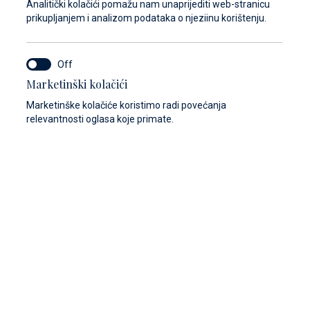
Analitički kolačići pomažu nam unaprijediti web-stranicu
prikupljanjem i analizom podataka o njeziinu korištenju.
Marketinški kolačići
Marketinške kolačiće koristimo radi povećanja
tičkom opremom
Ekologija
Vez 2.0
Web trgovina
relevantnosti oglasa koje primate.
lmacije Vas zove da je istražite. Uhvatite tračak
irode sačuvane u rezervatima poput Nacionalnog parka
daljen tek sat vremena vožnje ili šarma i ljepote povijesnih