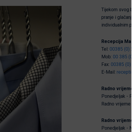
Tijekom svog bo
pranje i glačan
individualnim p
Recepcija Mar
Tel:
00385 (0) 
Mob:
00 385 (0
Fax:
00385 (0)
E-Mail:
recept
Radno vrijeme
Ponedjeljak - P
Radno vrijeme 
Radno vrijeme
Ponedjeljak - N