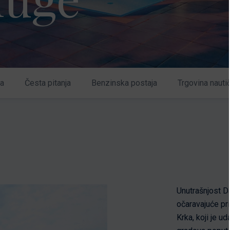
ja
Česta pitanja
Benzinska postaja
Trgovina nau
Unutrašnjost Da
očaravajuće pr
Krka, koji je u