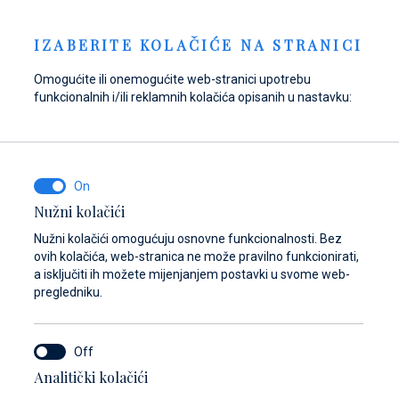
Zahtjev za vez
NOVOSTI
HR
IZABERITE KOLAČIĆE NA STRANICI
Omogućite ili onemogućite web-stranici upotrebu
funkcionalnih i/ili reklamnih kolačića opisanih u nastavku:
Opskrbite se gorivom
Pronađite dijelove,
Dayboat & Ribs
u Marini Baotić!
pribor i opremu za
Center
svoje plovilo
Saznajte više
Saznajte više
Nužni kolačići
Saznajte više
Nužni kolačići omogućuju osnovne funkcionalnosti. Bez
ovih kolačića, web-stranica ne može pravilno funkcionirati,
a isključiti ih možete mijenjanjem postavki u svome web-
pregledniku.
Analitički kolačići