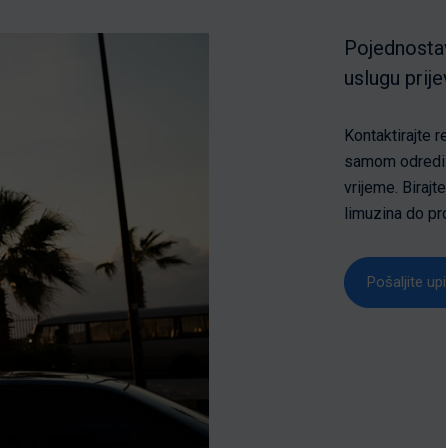
Pojednostav
uslugu prije
Kontaktirajte r
samom odredišt
vrijeme. Birajt
limuzina do pr
Pošaljite upi