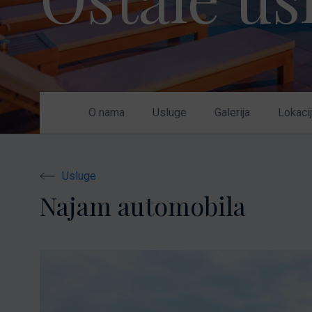
Nikhen Yachts
Vez 2.0
Williams Jet
Web trgovina
Tenders
Pošaljite upit
SUR Marine
3d Tender
O nama
Usluge
Galerija
Lokaci
Pošaljite upit
Usluge
Najam automobila