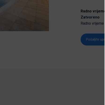
Radno vrijem
Zatvoreno
Radno vrijeme 
Pošaljite upi