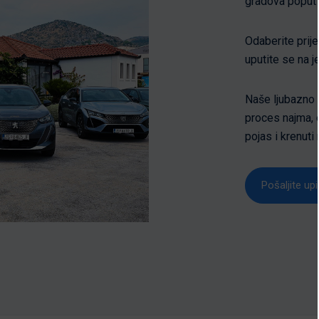
gradova poput T
Odaberite prije
uputite se na j
Naše ljubazno o
proces najma, o
pojas i krenuti 
Pošaljite upi