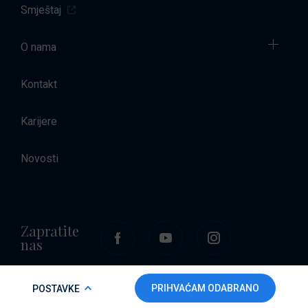
Smještaj
O nama
Kontakt
Karijere
Novosti
Zapratite
nas
COOKIE POLICY
PRIHVAĆAM ODABRANO
POSTAVKE