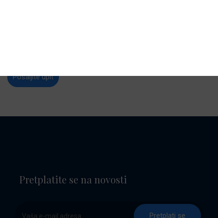
E-mail:
service2@baotic-yachting.com
Radno vrijeme:
Ponedjeljak - Petak: 8:00 - 17:00 sati
Subota: 8:00 - 12:00 sati
Radno vrijeme izvan sezone može biti skraćeno.
Pošaljite upit
Pretplatite se na novosti
Pretplati se