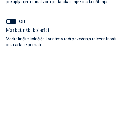
prikupljanjem i analizom podataka o njeziinu korištenju.
iskusnog tima. Ovdje je Vaš je brod u dobrim rukama. Naše
stručno osoblje brine se za održavanje i servisiranje te
ugradnje, konverzije i popravke trupa i snastova.
Marketinški kolačići
Marketinške kolačiće koristimo radi povećanja relevantnosti
oglasa koje primate.
Održavanje jahti i briga za brodove