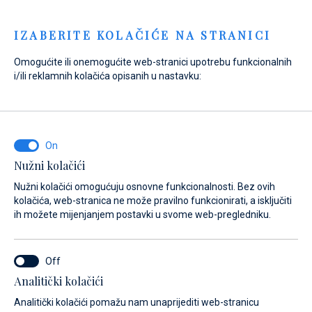
Menu
IZABERITE KOLAČIĆE NA STRANICI
Omogućite ili onemogućite web-stranici upotrebu funkcionalnih
i/ili reklamnih kolačića opisanih u nastavku:
Home
Servis brodova
Biograd na Moru servis
Pregled usluga
Biograd na Moru
servis
Nužni kolačići
Nužni kolačići omogućuju osnovne funkcionalnosti. Bez ovih
kolačića, web-stranica ne može pravilno funkcionirati, a isključiti
ih možete mijenjanjem postavki u svome web-pregledniku.
Analitički kolačići
Biogradu na Moru servis pod vodstvom je profesionalnog i
Analitički kolačići pomažu nam unaprijediti web-stranicu